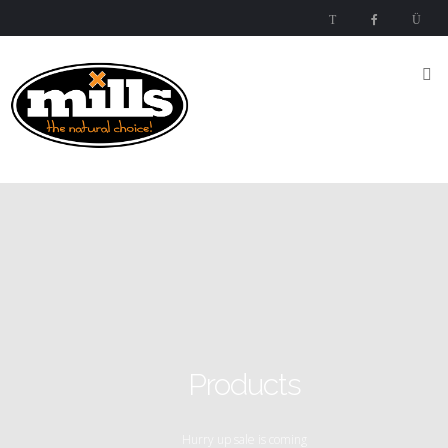
Inicio
Nutrientes
Mills
Nutrients
Mills High
Concentrated
Nutrient
Mills
Special
Products
Media
Products
Esquema
del
Hurry up sale is coming