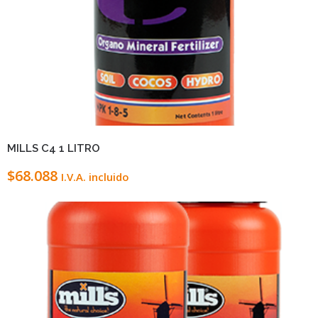
VIEW DETAILS
LEER MÁS
MILLS C4 1 LITRO
$
68.088
I.V.A. incluido