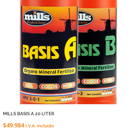
VIEW DETAILS
LEER MÁS
MILLS BASIS A 20 LITER
$
49.984
I.V.A. incluido