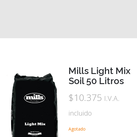
Crecimiento
Substratos
Contacto
Mills Light Mix
Soil 50 Litros
$
10.375
I.V.A.
incluido
Agotado