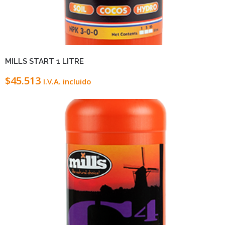
VIEW DETAILS
LEER MÁS
MILLS START 1 LITRE
$
45.513
I.V.A. incluido