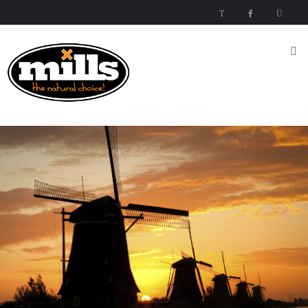
Inicio
Nutrientes
Mills
Nutrients
Mills High
Concentrated
Nutrient
Mills
Special
Esquema del Crecimiento
Products
Media
Esquema
del