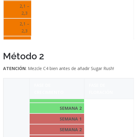
2,1 –
2,3
2,1 –
2,3
Método 2
ATENCIÓN
: Mezcle C4 bien antes de añadir Sugar Rush!
FASE DE
FASE DE
CRECIMIENTO
FLORACIÓN
SEMANA 1
SEMANA
2
SEMANA
1
SEMANA
2