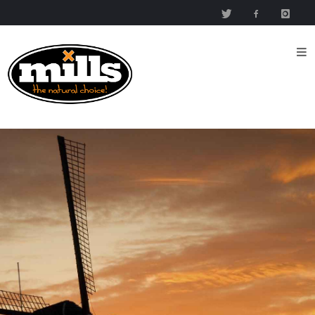
Inicio
Nutrientes
Mills
Nutrients
Mills High
Concentrated
Nutrient
Mills
Special
Products
Media
Esquema
del