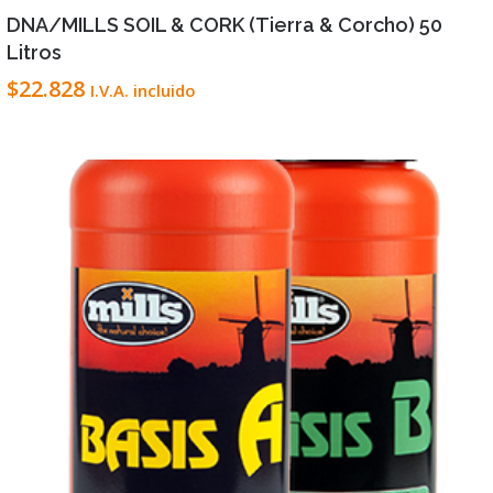
DNA/MILLS SOIL & CORK (Tierra & Corcho) 50
Litros
$
22.828
I.V.A. incluido