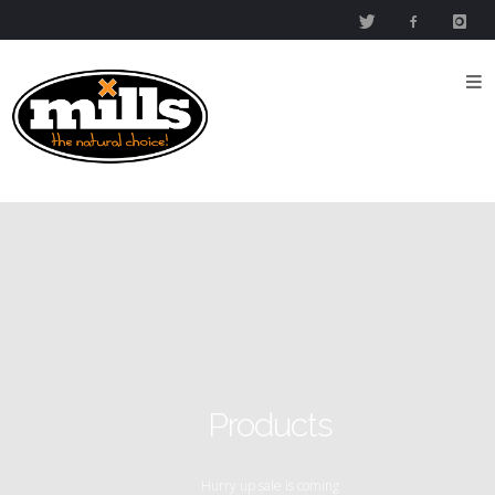
Inicio
Nutrientes
Mills
Nutrients
Mills High
Concentrated
Nutrient
Mills
Special
Products
Media
Products
Esquema
del
Hurry up sale is coming