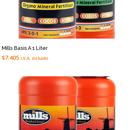
VIEW DETAILS
LEER MÁS
Mills Basis A 1 Liter
$
7.405
I.V.A. incluido