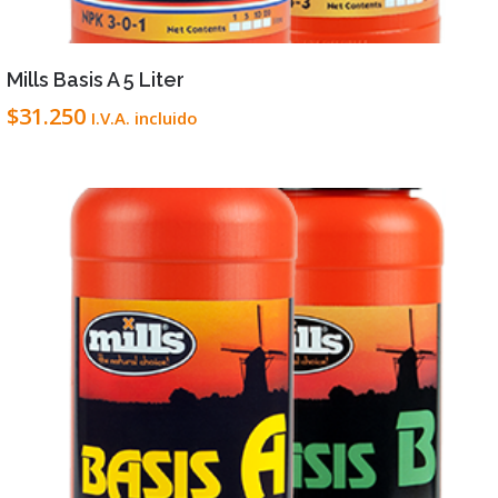
VIEW DETAILS
LEER MÁS
Mills Basis A 5 Liter
$
31.250
I.V.A. incluido