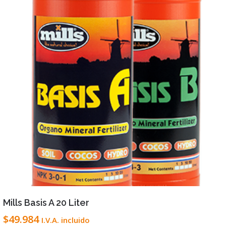
VIEW DETAILS
LEER MÁS
Mills Basis A 20 Liter
$
49.984
I.V.A. incluido