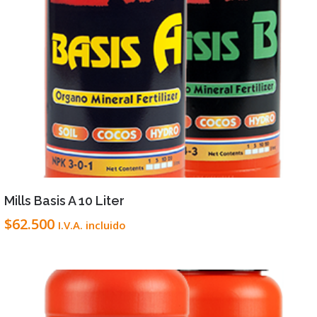
VIEW DETAILS
LEER MÁS
Mills Basis A 10 Liter
$
62.500
I.V.A. incluido