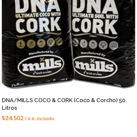
VIEW DETAILS
LEER MÁS
DNA/MILLS COCO & CORK (Coco & Corcho) 50
Litros
$
24.502
I.V.A. incluido