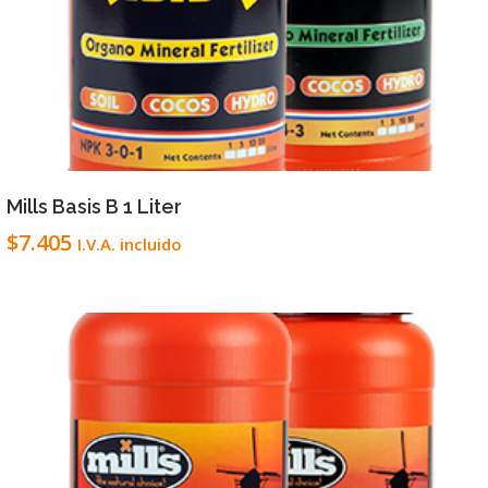
VIEW DETAILS
LEER MÁS
Mills Basis B 1 Liter
$
7.405
I.V.A. incluido