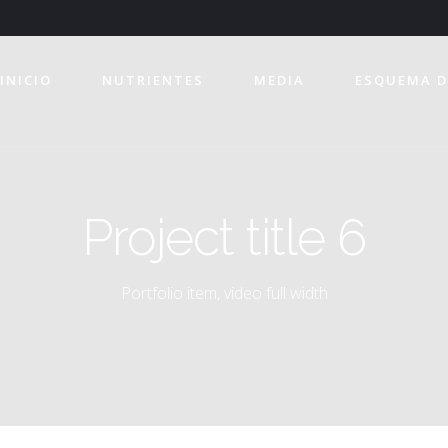
INICIO
NUTRIENTES
MEDIA
ESQUEMA D
Project title 6
Portfolio item, video full width