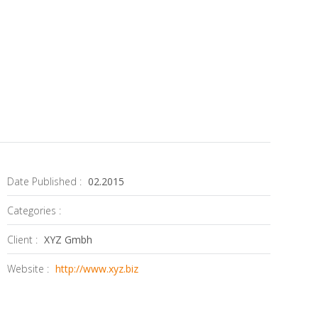
Date Published :
02.2015
Categories :
Client :
XYZ Gmbh
Website :
http://www.xyz.biz